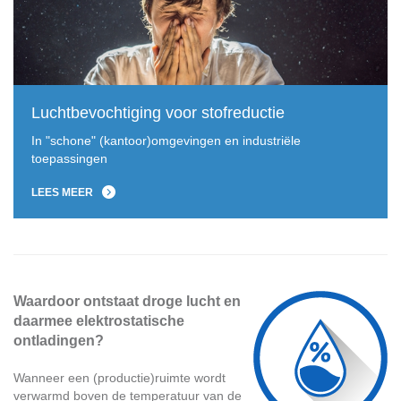
Luchtbevochtiging voor stofreductie
In "schone" (kantoor)omgevingen en industriële
toepassingen
LEES MEER
Waardoor ontstaat droge lucht en
daarmee elektrostatische
ontladingen?
Wanneer een (productie)ruimte wordt
verwarmd boven de temperatuur van de