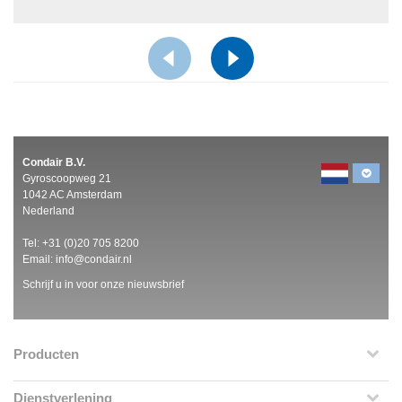
Condair B.V.
Gyroscoopweg 21
1042 AC Amsterdam
Nederland
Tel:
+31 (0)20 705 8200
Email:
info@condair.nl
Schrijf u in voor onze nieuwsbrief
Producten
Dienstverlening