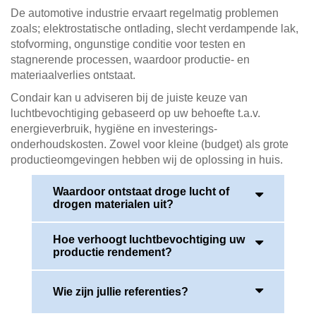
De automotive industrie ervaart regelmatig problemen
zoals; elektrostatische ontlading, slecht verdampende lak,
stofvorming, ongunstige conditie voor testen en
stagnerende processen, waardoor productie- en
materiaalverlies ontstaat.
Condair kan u adviseren bij de juiste keuze van
luchtbevochtiging gebaseerd op uw behoefte t.a.v.
energieverbruik, hygiëne en investerings-
onderhoudskosten. Zowel voor kleine (budget) als grote
productieomgevingen hebben wij de oplossing in huis.
Waardoor ontstaat droge lucht of
drogen materialen uit?
Hoe verhoogt luchtbevochtiging uw
Wanneer een (productie)ruimte wordt verwarmd
productie rendement?
boven de temperatuur van de buitenlucht, dan daalt
de relatieve vochtigheid binnen direct. Dit effect
wordt veroorzaakt doordat koude lucht minder
Wie zijn jullie referenties?
De juiste vochtigheidsgraad is van essentieel
vocht kan bevatten dan warme lucht. Het openen
belang voor het minimaliseren van elektrische