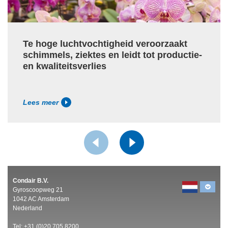
Te hoge luchtvochtigheid veroorzaakt
schimmels, ziektes en leidt tot productie-
en kwaliteitsverlies
Lees meer
Condair B.V.
Gyroscoopweg 21
1042 AC Amsterdam
Nederland
Tel:
+31 (0)20 705 8200