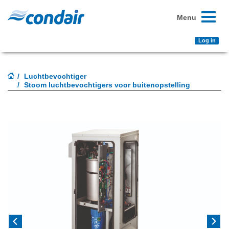
Toggle
Menu
navigati
Log in
Luchtbevochtiger
Stoom luchtbevochtigers voor buitenopstelling
Previous
Next