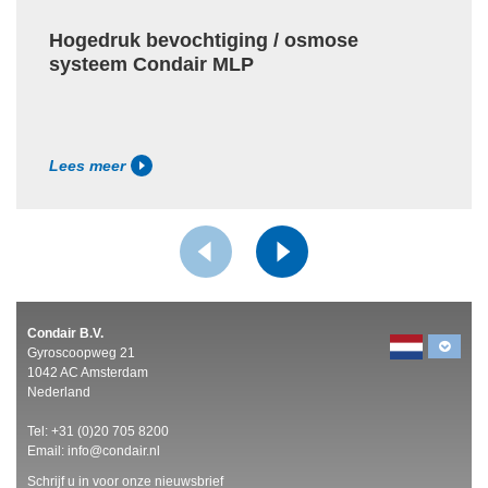
Hogedruk bevochtiging / osmose
systeem Condair MLP
Lees meer
Condair B.V.
Gyroscoopweg 21
1042 AC Amsterdam
Nederland
Tel:
+31 (0)20 705 8200
Email:
info@condair.nl
Schrijf u in voor onze nieuwsbrief