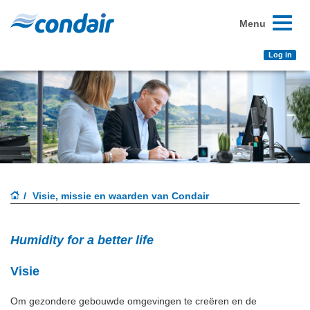
Toggle
Menu
navigati
Log in
Visie, missie en waarden van Condair
Humidity for a better life
Visie
Om gezondere gebouwde omgevingen te creëren en de