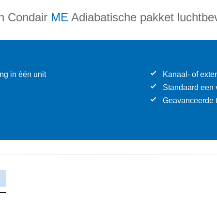
n Condair
ME
Adiabatische pakket luchtbev
ng in één unit
Kanaal- of ext
Standaard een v
Geavanceerde t