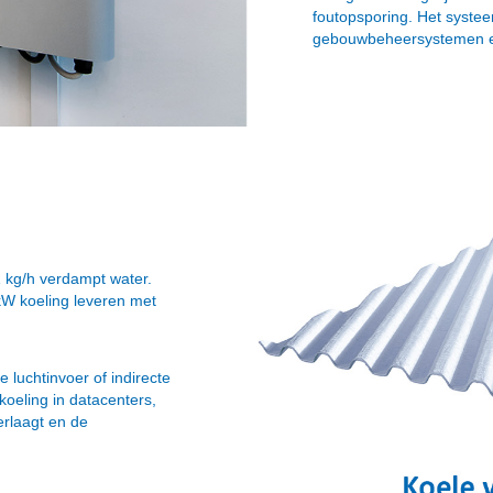
foutopsporing. Het syste
gebouwbeheersystemen e
1 kg/h verdampt water.
 kW koeling leveren met
luchtinvoer of indirecte
tkoeling in datacenters,
erlaagt en de