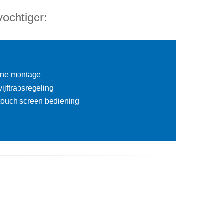
ochtiger:
erne montage
ijftrapsregeling
ouch screen bediening