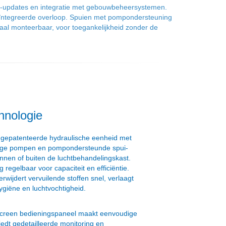
USB-updates en integratie met gebouwbeheersystemen.
geïntegreerde overloop. Spuien met pompondersteuning
naal monteerbaar, voor toegankelijkheid zonder de
hnologie
 gepatenteerde hydraulische eenheid met
inige pompen en pompondersteunde spui-
innen of buiten de luchtbehandelingskast.
regelbaar voor capaciteit en efficiëntie.
erwijdert vervuilende stoffen snel, verlaagt
giëne en luchtvochtigheid.
creen bedieningspaneel maakt eenvoudige
iedt gedetailleerde monitoring en