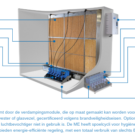
t door de verdampingsmodule, die op maat gemaakt kan worden voor d
ester of glasvezel, gecertificeerd volgens brandveiligheidseisen. Opt
e luchtbevochtiger niet in gebruik is. De ME heeft spoelcycli voor hygi
eden energie-efficiënte regeling, met een totaal verbruik van slechts