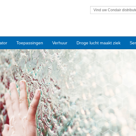
Vind uw Condair distribut
ator
Toepassingen
Verhuur
Droge lucht maakt ziek
Ser