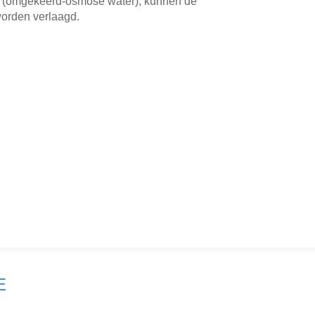
(omgekeerd-osmose water), kunnen de
worden verlaagd.
E