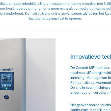
oftwarematige inbedrijfstelling en systeemmonitoring mogelijk, met 
voor hygiëneverbetering, en er is geen extra afvoer nodig dankzij de 
dert onderhoud. De hydraulische unit is zowel binnen als buiten het ka
luchtbehandelingskast te openen.
Innovatieve tec
De Condair ME heeft een
maximaal vijf energiezu
inrichting. Montage kan b
Pompen zijn softwarematig 
De snelle spui-inrichting v
onderhoud en verbetert hy
Het geavanceerde touchs
configuratie mogelijk en b