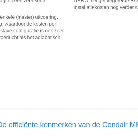
gt hij een zeer korte
HPRO met geïntegreerde RO 
installatiekosten nog verder 
enkele (master) uitvoering,
ng, waardoor de kosten per
lave configuratie is ook zeer
oerlucht als het adiabatisch
De efficiënte kenmerken van de Condair M