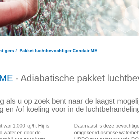
htigers
Pakket luchtbevochtiger Condair ME
ME
- Adiabatische pakket luchtbe
 als u op zoek bent naar de laagst mogeli
g en /of koeling voor in de luchtbehandelin
t van 1.000 kg/h. Hij is
Daarnaast is deze bevochtige
rd water en door de
omgekeerd-osmose waterbeha