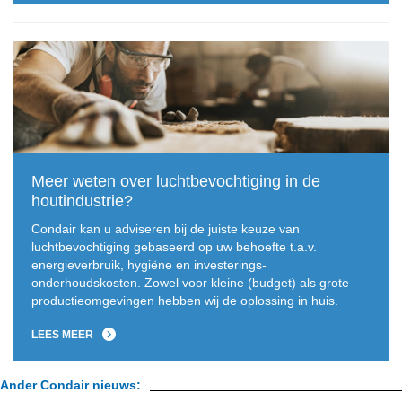
Meer weten over luchtbevochtiging in de
houtindustrie?
Condair kan u adviseren bij de juiste keuze van
luchtbevochtiging gebaseerd op uw behoefte t.a.v.
energieverbruik, hygiëne en investerings-
onderhoudskosten. Zowel voor kleine (budget) als grote
productieomgevingen hebben wij de oplossing in huis.
LEES MEER
Ander Condair nieuws: