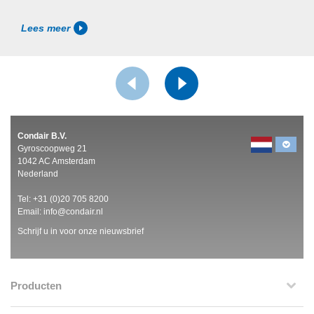
Lees meer
Condair B.V.
Gyroscoopweg 21
1042 AC Amsterdam
Nederland
Tel:
+31 (0)20 705 8200
Email:
info@condair.nl
Schrijf u in voor onze nieuwsbrief
Producten